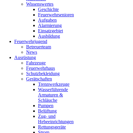
Wissenswertes
Geschichte
Feuerwehrsenioren
Aufgaben
Alarmierung
Einsatzgebiet
Ausbildung
Feuerwehrjugend
Betreuerteam
News
Ausrüstung
Fahrzeuge
Feuerwehrhaus
Schutzbekleidung
Gerätschaften
Trennwerkzeuge
Wasserführende
Armaturen &
Schläuche
Pumpen
Belüftung
Zug- und
Hebeeinrichtungen
Rettungsgeräte
Strom