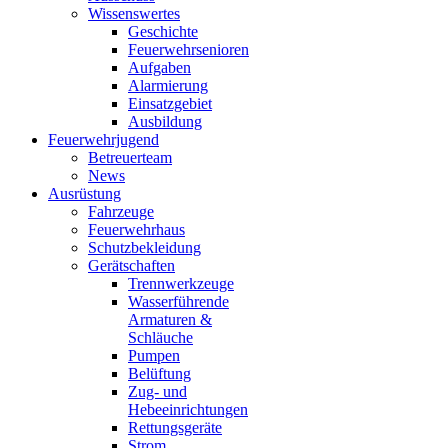
Wissenswertes
Geschichte
Feuerwehrsenioren
Aufgaben
Alarmierung
Einsatzgebiet
Ausbildung
Feuerwehrjugend
Betreuerteam
News
Ausrüstung
Fahrzeuge
Feuerwehrhaus
Schutzbekleidung
Gerätschaften
Trennwerkzeuge
Wasserführende
Armaturen &
Schläuche
Pumpen
Belüftung
Zug- und
Hebeeinrichtungen
Rettungsgeräte
Strom