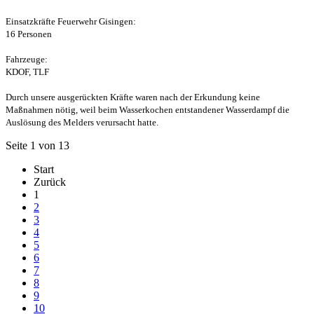
Einsatzkräfte Feuerwehr Gisingen:
16 Personen
Fahrzeuge:
KDOF, TLF
Durch unsere ausgerückten Kräfte waren nach der Erkundung keine
Maßnahmen nötig, weil beim Wasserkochen entstandener Wasserdampf die
Auslösung des Melders verursacht hatte.
Seite 1 von 13
Start
Zurück
1
2
3
4
5
6
7
8
9
10