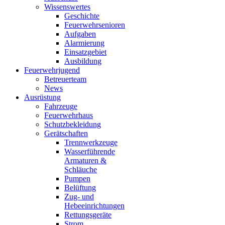
Wissenswertes
Geschichte
Feuerwehrsenioren
Aufgaben
Alarmierung
Einsatzgebiet
Ausbildung
Feuerwehrjugend
Betreuerteam
News
Ausrüstung
Fahrzeuge
Feuerwehrhaus
Schutzbekleidung
Gerätschaften
Trennwerkzeuge
Wasserführende
Armaturen &
Schläuche
Pumpen
Belüftung
Zug- und
Hebeeinrichtungen
Rettungsgeräte
Strom