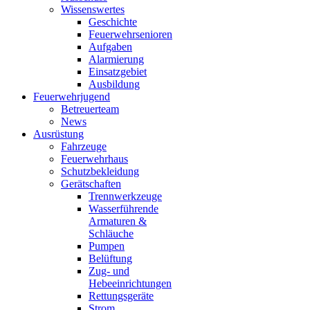
Wissenswertes
Geschichte
Feuerwehrsenioren
Aufgaben
Alarmierung
Einsatzgebiet
Ausbildung
Feuerwehrjugend
Betreuerteam
News
Ausrüstung
Fahrzeuge
Feuerwehrhaus
Schutzbekleidung
Gerätschaften
Trennwerkzeuge
Wasserführende
Armaturen &
Schläuche
Pumpen
Belüftung
Zug- und
Hebeeinrichtungen
Rettungsgeräte
Strom