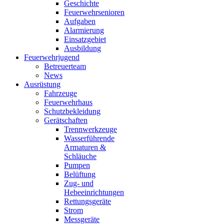
Geschichte
Feuerwehrsenioren
Aufgaben
Alarmierung
Einsatzgebiet
Ausbildung
Feuerwehrjugend
Betreuerteam
News
Ausrüstung
Fahrzeuge
Feuerwehrhaus
Schutzbekleidung
Gerätschaften
Trennwerkzeuge
Wasserführende
Armaturen &
Schläuche
Pumpen
Belüftung
Zug- und
Hebeeinrichtungen
Rettungsgeräte
Strom
Messgeräte