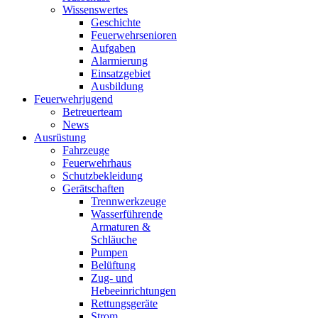
Wissenswertes
Geschichte
Feuerwehrsenioren
Aufgaben
Alarmierung
Einsatzgebiet
Ausbildung
Feuerwehrjugend
Betreuerteam
News
Ausrüstung
Fahrzeuge
Feuerwehrhaus
Schutzbekleidung
Gerätschaften
Trennwerkzeuge
Wasserführende
Armaturen &
Schläuche
Pumpen
Belüftung
Zug- und
Hebeeinrichtungen
Rettungsgeräte
Strom