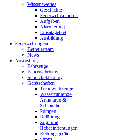
Wissenswertes
Geschichte
Feuerwehrsenioren
Aufgaben
Alarmierung
Einsatzgebiet
Ausbildung
Feuerwehrjugend
Betreuerteam
News
Ausrüstung
Fahrzeuge
Feuerwehrhaus
Schutzbekleidung
Gerätschaften
Trennwerkzeuge
Wasserführende
Armaturen &
Schläuche
Pumpen
Belüftung
Zug- und
Hebeeinrichtungen
Rettungsgeräte
Strom