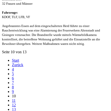
32 Frauen und Männer
Fahrzeuge:
KDOF, TLF, LFB, VF
Angebranntes Essen auf dem eingeschalteten Herd führte zu einer
Rauchentwicklung was eine Alarmierung der Feuerwehren Altenstadt und
Gisingen verursachte. Die Brandstelle wurde mittels Wärmebildkamera
kontrolliert, die betroffene Wohnung gelüftet und die Einsatzstelle an die
Bewohner übergeben. Weitere Maßnahmen waren nicht nötig.
Seite 10 von 13
Start
Zurück
4
5
6
7
8
9
10
11
12
13