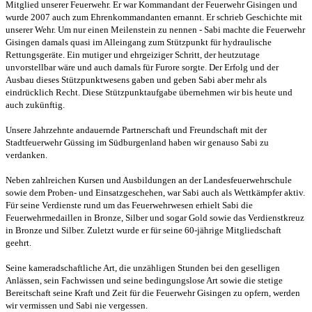
Mitglied unserer Feuerwehr. Er war Kommandant der Feuerwehr Gisingen und
wurde 2007 auch zum Ehrenkommandanten ernannt. Er schrieb Geschichte mit
unserer Wehr. Um nur einen Meilenstein zu nennen - Sabi machte die Feuerwehr
Gisingen damals quasi im Alleingang zum Stützpunkt für hydraulische
Rettungsgeräte. Ein mutiger und ehrgeiziger Schritt, der heutzutage
unvorstellbar wäre und auch damals für Furore sorgte. Der Erfolg und der
Ausbau dieses Stützpunktwesens gaben und geben Sabi aber mehr als
eindrücklich Recht. Diese Stützpunktaufgabe übernehmen wir bis heute und
auch zukünftig.
Unsere Jahrzehnte andauernde Partnerschaft und Freundschaft mit der
Stadtfeuerwehr Güssing im Südburgenland haben wir genauso Sabi zu
verdanken.
Neben zahlreichen Kursen und Ausbildungen an der Landesfeuerwehrschule
sowie dem Proben- und Einsatzgeschehen, war Sabi auch als Wettkämpfer aktiv.
Für seine Verdienste rund um das Feuerwehrwesen erhielt Sabi die
Feuerwehrmedaillen in Bronze, Silber und sogar Gold sowie das Verdienstkreuz
in Bronze und Silber. Zuletzt wurde er für seine 60-jährige Mitgliedschaft
geehrt.
Seine kameradschaftliche Art, die unzähligen Stunden bei den geselligen
Anlässen, sein Fachwissen und seine bedingungslose Art sowie die stetige
Bereitschaft seine Kraft und Zeit für die Feuerwehr Gisingen zu opfern, werden
wir vermissen und Sabi nie vergessen.