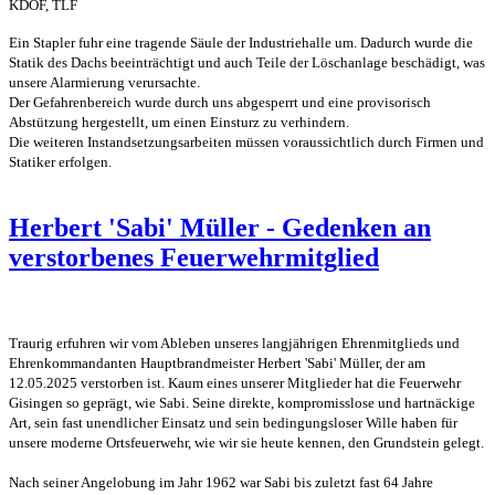
KDOF, TLF
Ein Stapler fuhr eine tragende Säule der Industriehalle um. Dadurch wurde die
Statik des Dachs beeinträchtigt und auch Teile der Löschanlage beschädigt, was
unsere Alarmierung verursachte.
Der Gefahrenbereich wurde durch uns abgesperrt und eine provisorisch
Abstützung hergestellt, um einen Einsturz zu verhindern.
Die weiteren Instandsetzungsarbeiten müssen voraussichtlich durch Firmen und
Statiker erfolgen.
Herbert 'Sabi' Müller - Gedenken an
verstorbenes Feuerwehrmitglied
Traurig erfuhren wir vom Ableben unseres langjährigen Ehrenmitglieds und
Ehrenkommandanten Hauptbrandmeister Herbert 'Sabi' Müller, der am
12.05.2025 verstorben ist. Kaum eines unserer Mitglieder hat die Feuerwehr
Gisingen so geprägt, wie Sabi. Seine direkte, kompromisslose und hartnäckige
Art, sein fast unendlicher Einsatz und sein bedingungsloser Wille haben für
unsere moderne Ortsfeuerwehr, wie wir sie heute kennen, den Grundstein gelegt.
Nach seiner Angelobung im Jahr 1962 war Sabi bis zuletzt fast 64 Jahre