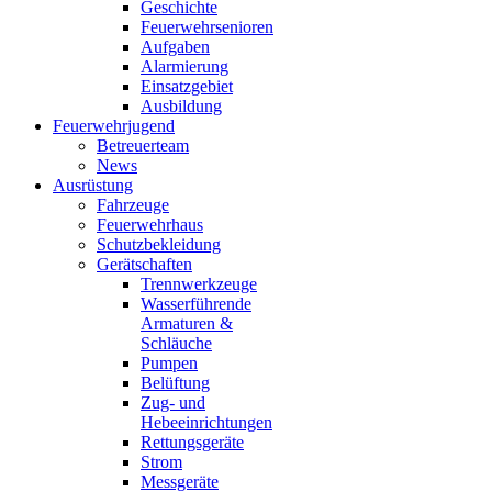
Geschichte
Feuerwehrsenioren
Aufgaben
Alarmierung
Einsatzgebiet
Ausbildung
Feuerwehrjugend
Betreuerteam
News
Ausrüstung
Fahrzeuge
Feuerwehrhaus
Schutzbekleidung
Gerätschaften
Trennwerkzeuge
Wasserführende
Armaturen &
Schläuche
Pumpen
Belüftung
Zug- und
Hebeeinrichtungen
Rettungsgeräte
Strom
Messgeräte