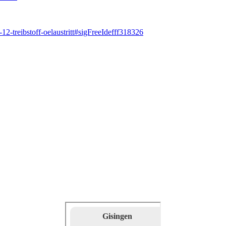
-12-treibstoff-oelaustritt#sigFreeIdefff318326