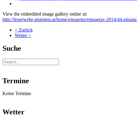
View the embedded image gallery online at:
http://feuerwehr-gisingen.at/home/einsaetze/einsaetze-2014/44-einsatz
< Zurück
Weiter >
Suche
Termine
Keine Termine
Wetter