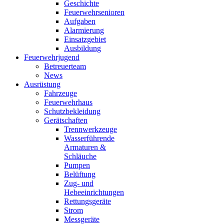
Geschichte
Feuerwehrsenioren
Aufgaben
Alarmierung
Einsatzgebiet
Ausbildung
Feuerwehrjugend
Betreuerteam
News
Ausrüstung
Fahrzeuge
Feuerwehrhaus
Schutzbekleidung
Gerätschaften
Trennwerkzeuge
Wasserführende
Armaturen &
Schläuche
Pumpen
Belüftung
Zug- und
Hebeeinrichtungen
Rettungsgeräte
Strom
Messgeräte