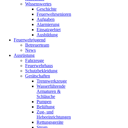
Wissenswertes
Geschichte
Feuerwehrsenioren
Aufgaben
Alarmierung
Einsatzgebiet
Ausbildung
Feuerwehrjugend
Betreuerteam
News
Ausrüstung
Fahrzeuge
Feuerwehrhaus
Schutzbekleidung
Gerätschaften
Trennwerkzeuge
Wasserführende
Armaturen &
Schläuche
Pumpen
Belüftung
Zug- und
Hebeeinrichtungen
Rettungsgeräte
Strom