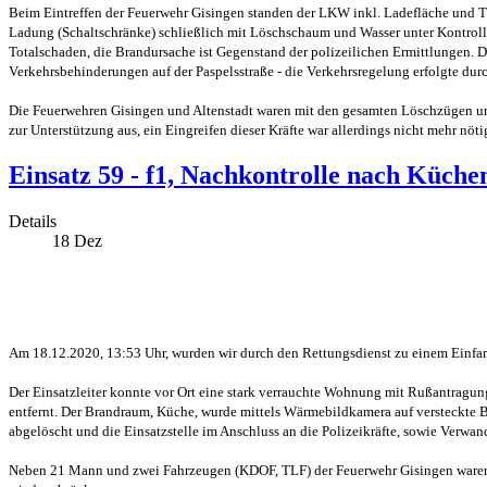
Beim Eintreffen der Feuerwehr Gisingen standen der LKW inkl. Ladefläche und T
Ladung (Schaltschränke) schließlich mit Löschschaum und Wasser unter Kontroll
Totalschaden, die Brandursache ist Gegenstand der polizeilichen Ermittlungen. De
Verkehrsbehinderungen auf der Paspelsstraße - die Verkehrsregelung erfolgte dur
Die Feuerwehren Gisingen und Altenstadt waren mit den gesamten Löschzügen un
zur Unterstützung aus, ein Eingreifen dieser Kräfte war allerdings nicht mehr nöt
Einsatz 59 - f1, Nachkontrolle nach Küch
Details
18
Dez
Am 18.12.2020, 13:53 Uhr, wurden wir durch den Rettungsdienst zu einem Einfami
Der Einsatzleiter konnte vor Ort eine stark verrauchte Wohnung mit Rußantragu
entfernt. Der Brandraum, Küche, wurde mittels Wärmebildkamera auf versteckte 
abgelöscht und die Einsatzstelle im Anschluss an die Polizeikräfte, sowie Ver
Neben 21 Mann und zwei Fahrzeugen (KDOF, TLF) der Feuerwehr Gisingen waren zw