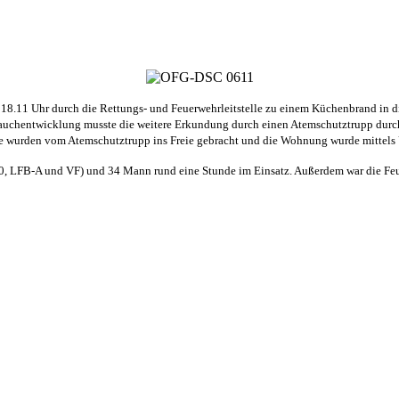
8.11 Uhr durch die Rettungs- und Feuerwehrleitstelle zu einem Küchenbrand in di
n Rauchentwicklung musste die weitere Erkundung durch einen Atemschutztrupp dur
te wurden vom Atemschutztrupp ins Freie gebracht und die Wohnung wurde mittels 
 LFB-A und VF) und 34 Mann rund eine Stunde im Einsatz. Außerdem war die Feue