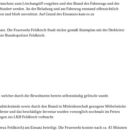
Atemschutz zum Löschangriff vorgehen und den Brand des Fahrzeugs und der
hindert werden. An der Beladung und am Fahrzeug entstand offensichtlich
ten und blieb unverletzt. Auf Grund des Einsatzes kam es zu
z. Die Feuerwehr Feldkirch-Stadt rückte gemäß Alarmplan mit der Drehleiter
owie Bundespolizei Feldkirch.
welcher durch die Bewohnerin bereits selbstständig gelöscht wurde.
randrückstände sowie durch den Brand in Mitleidenschaft gezogene Möbelstücke
reste und das beschädigte Inventar wurden vorsorglich nochmals im Freien
ngen ins LKH Feldkirch verbracht.
uz Feldkirch) am Einsatz beteiligt. Die Feuerwehr konnte nach ca. 45 Minuten