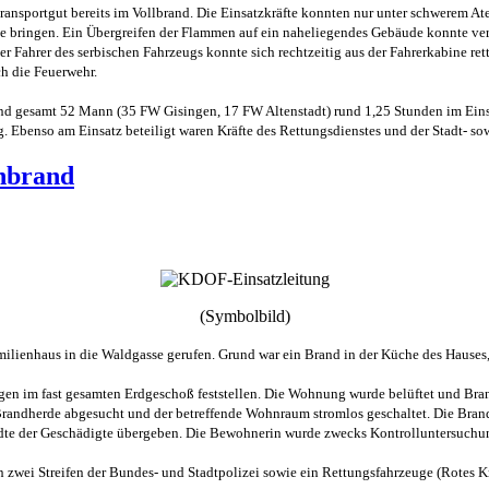
ransportgut bereits im Vollbrand. Die Einsatzkräfte konnten nur unter schwerem 
e bringen. Ein Übergreifen der Flammen auf ein naheliegendes Gebäude konnte ver
r Fahrer des serbischen Fahrzeugs konnte sich rechtzeitig aus der Fahrerkabine ret
ch die Feuerwehr.
d gesamt 52 Mann (35 FW Gisingen, 17 FW Altenstadt) rund 1,25 Stunden im Einsat
ig. Ebenso am Einsatz beteiligt waren Kräfte des Rettungsdienstes und der Stadt- s
enbrand
(Symbolbild)
lienhaus in die Waldgasse gerufen. Grund war ein Brand in der Küche des Hauses, 
ngen im fast gesamten Erdgeschoß feststellen. Die Wohnung wurde belüftet und B
Brandherde abgesucht und der betreffende Wohnraum stromlos geschaltet. Die Brand
wandte der Geschädigte übergeben. Die Bewohnerin wurde zwecks Kontrolluntersuchu
ei Streifen der Bundes- und Stadtpolizei sowie ein Rettungsfahrzeuge (Rotes Kre